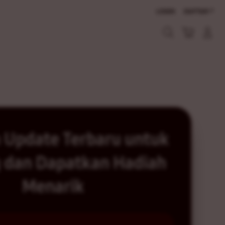
LOGIN
DAFTAR
Cari
Troli
Login/Sign-Up
Cari
 Update Terbaru untuk
 dan Dapatkan Hadiah
Menarik