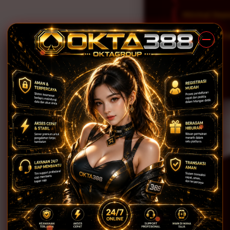
Minimal Depo
Minimal With