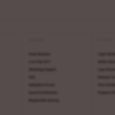
Support
Account
Pusat Bantuan
Login Mem
Live Chat 24/7
Daftar Aku
WhatsApp Support
Lupa Passw
FAQ
Riwayat Tr
Kebijakan Privasi
Fitur Verifi
Syarat & Ketentuan
Program VI
Responsible Gaming