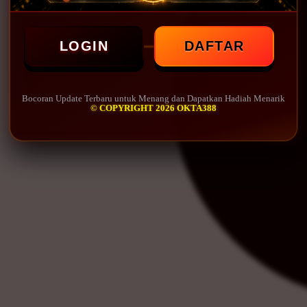
LOGIN
DAFTAR
Bocoran Update Terbaru untuk Menang dan Dapatkan Hadiah Menarik
© COPYRIGHT 2026 OKTA388