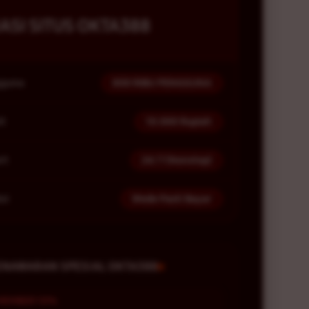
SI SITUS OKTA388
gguna
800 RIBU PENGGUNA
it
10.000 Rupiah
rt
24/7 (Nonstop)
si
Wede Pasti Bayar
ENAWARAN SPESIAL OKTA388
MEMBER 10%