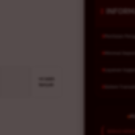
INFORMA
Penilaian Pen
Minimal Depos
Layanan Suppo
+4 lebih
banyak
Sistem Transak
P
BONUS NEW 